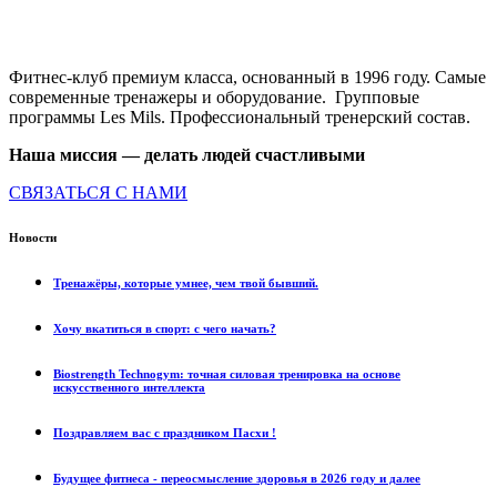
Фитнес-клуб премиум класса, основанный в 1996 году. Самые
современные тренажеры и оборудование. Групповые
программы Les Mils. Профессиональный тренерский состав.
Наша миссия — делать людей счастливыми
СВЯЗАТЬСЯ С НАМИ
Новости
Tренажёры, которые умнее, чем твой бывший.
Хочу вкатиться в спорт: с чего начать?
Biostrength Technogym: точная силовая тренировка на основе
искусственного интеллекта
Поздравляем вас с праздником Пасхи !
Будущее фитнеса - переосмысление здоровья в 2026 году и далее