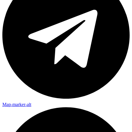
Map-marker-alt