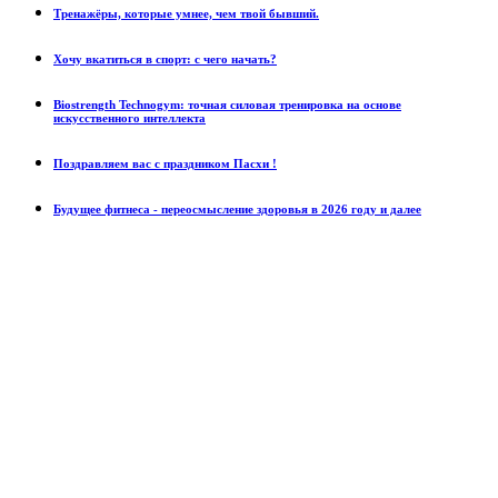
Tренажёры, которые умнее, чем твой бывший.
Хочу вкатиться в спорт: с чего начать?
Biostrength Technogym: точная силовая тренировка на основе
искусственного интеллекта
Поздравляем вас с праздником Пасхи !
Будущее фитнеса - переосмысление здоровья в 2026 году и далее