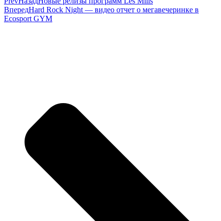
Prev
Назад
Новые релизы программ Les Mills
Вперед
Hard Rock Night — видео отчет о мегавечеринке в
Ecosport GYM