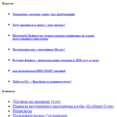
Новости
Tренажёры, которые умнее, чем твой бывший.
Хочу вкатиться в спорт: с чего начать?
Biostrength Technogym: точная силовая тренировка на основе
искусственного интеллекта
Поздравляем вас с праздником Пасхи !
Будущее фитнеса - переосмысление здоровья в 2026 году и далее
как пользоваться RED LIGHT терапией
Ticket to Fit — Ваш билет в активную весну!
Клиентам
Договор на оказание услуг
Правила внутреннего распорядка клуба «EcoSport Gym»
Реквизиты
Пользовательское Соглашение